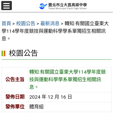
跳
至
選
單
主
首頁
>
校園公告
>
最新消息
>
轉知:有關國立臺東大
要
學114學年度競技與運動科學學系單獨招生相關訊
內
息。
容
區
校園公告
轉知:有關國立臺東大學114學年度競
公告主旨
技與運動科學學系單獨招生相關訊
息。
發佈日期
2024 年 12 月 16 日
發佈單位
體育組