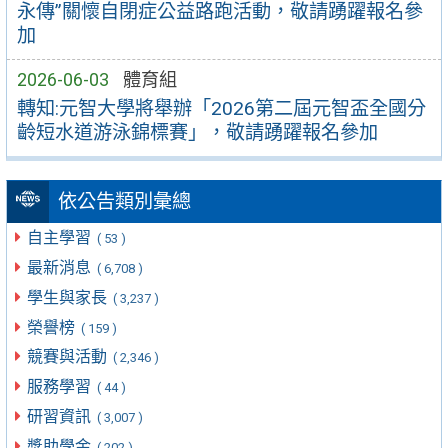
永傳”關懷自閉症公益路跑活動，敬請踴躍報名參
加
2026-06-03
體育組
轉知:元智大學將舉辦「2026第二屆元智盃全國分
齡短水道游泳錦標賽」，敬請踴躍報名參加
依公告類別彙總
自主學習
( 53 )
最新消息
( 6,708 )
學生與家長
( 3,237 )
榮譽榜
( 159 )
競賽與活動
( 2,346 )
服務學習
( 44 )
研習資訊
( 3,007 )
獎助學金
( 202 )