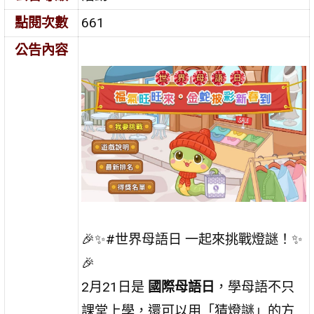
點閱次數
661
公告內容
🎉✨#世界母語日 一起來挑戰燈謎！✨
🎉
2月21日是
國際母語日
，學母語不只
課堂上學，還可以用「猜燈謎」的方