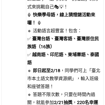
式來挑戰自己🎭💡！
🏮
快樂學母語，線上猜燈謎活動來
囉！
🏮
🔹 活動語言超豐富！包含：
✅
臺灣台語、臺灣客語、臺灣原住民
族語（16族）
✅
越南語、印尼語、柬埔寨語、泰國
語
🔹
即日起至2/18
，同學們可上「臺北
市本土語文教學資源網」，輸入班級
和座號答題！
🔹 答題不限次數，只要在時間內過
關，就能參加
2/21抽獎
，
220名幸運