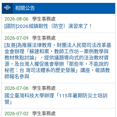
相關公告
2026-08-06
學生事務處
[國防]2026城鎮韌性（防空）演習來了！
2026-07-09
學生事務處
[友善]為推展法律教育，財團法人民間司法改革基
金會辦理「蘇建和案・教師工作坊－案例教學與
教材焦點討論」，提供議題導向式的法治教材資
源，及台灣人權促進會舉辦「那些年，不能說的
秘密：台 灣司法體系的歷史發展」講座，敬請教
師報名參與
2026-07-06
學生事務處
國立臺灣科技大學辦理「115年暑期防災士培訓
營」
2026-07-02
學生事務處