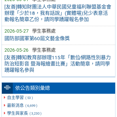
[友善]轉知財團法人中華民國兒童福利聯盟基金會
辦理「少於18，我有話說」(實體場)兒少表意活
動報名簡章乙份，請同學踴躍報名參加
2026-05-27
學生事務處
國防部國軍第60屆文藝金像獎
2026-05-26
學生事務處
[友善]轉知教育部辦理115年「數位∕網路性別暴力
防治短影音 暨海報繪畫比賽」活動簡章，請同學
踴躍報名參與
依公告類別彙總
自主學習
( 53 )
最新消息
( 6,699 )
學生與家長
( 3,230 )