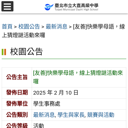
跳
至
選
單
主
首頁
>
校園公告
>
最新消息
>
[友善]快樂學母語，線
要
上猜燈謎活動來囉
內
容
校園公告
區
[友善]快樂學母語，線上猜燈謎活動來
公告主旨
囉
發佈日期
2025 年 2 月 10 日
發佈單位
學生事務處
公告類別
最新消息
,
學生與家長
,
競賽與活動
公告等級
活動