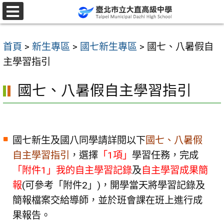
跳
至
選
單
主
首頁
>
新生專區
>
國七新生專區
>
國七、八暑假自
要
主學習指引
內
容
國七、八暑假自主學習指引
區
國七新生及國八同學請詳閱以下
國七、八暑假
自主學習指引
，選擇
「1項」
學習任務，完成
「附件1」我的自主學習記錄
及
自主學習成果簡
報
(可參考「附件2」)，開學當天將學習記錄及
簡報檔案交給導師，並於班會課在班上進行成
果報告。