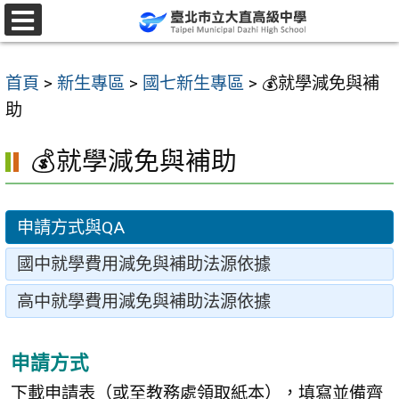
跳
至
選
單
主
首頁
>
新生專區
>
國七新生專區
>
💰就學減免與補
要
助
內
容
💰就學減免與補助
區
申請方式與QA
國中就學費用減免與補助法源依據
高中就學費用減免與補助法源依據
申請方式
下載申請表（或至教務處領取紙本），填寫並備齊