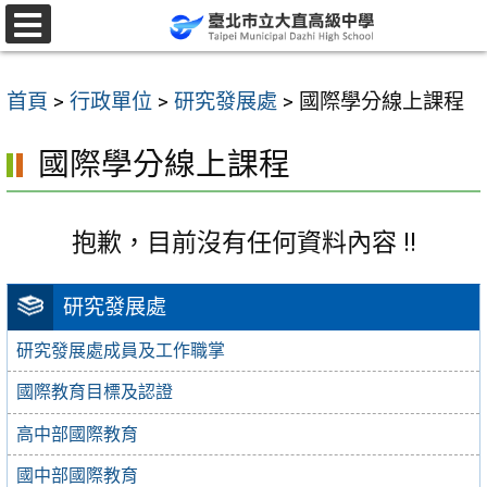
跳
至
選
單
主
首頁
>
行政單位
>
研究發展處
>
國際學分線上課程
要
內
國際學分線上課程
容
區
抱歉，目前沒有任何資料內容 !!
研究發展處
研究發展處成員及工作職掌
國際教育目標及認證
高中部國際教育
國中部國際教育