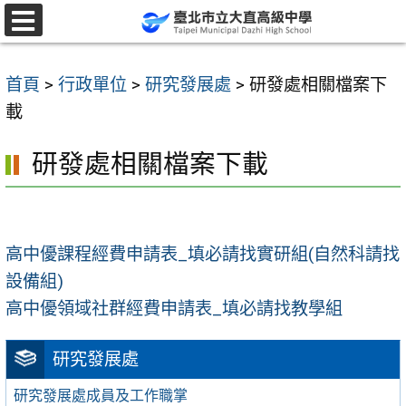
跳
至
選
單
主
首頁
>
行政單位
>
研究發展處
>
研發處相關檔案下
要
載
內
容
研發處相關檔案下載
區
高中優課程經費申請表_填必請找實研組(自然科請找
設備組)
高中優領域社群經費申請表_填必請找教學組
研究發展處
研究發展處成員及工作職掌