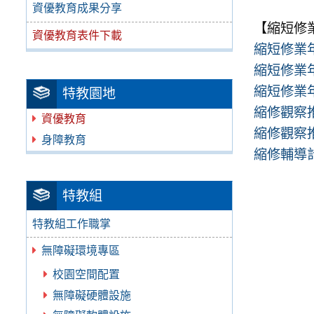
資優教育成果分享
【縮短修
資優教育表件下載
縮短修業年
縮短修業
縮短修業
特教園地
縮修觀察
資優教育
縮修觀察
身障教育
縮修輔導
特教組
特教組工作職掌
無障礙環境專區
校園空間配置
無障礙硬體設施