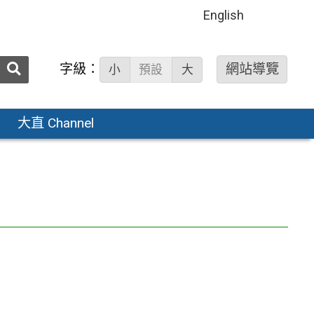
English
送出
字級：
網站導覽
小
預設
大
搜
尋：
大直 Channel