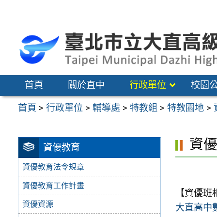
跳
至
主
要
內
容
首頁
關於直中
行政單位
校園
區
首頁
>
行政單位
>
輔導處
>
特教組
>
特教園地
>
資
資優教育
資優教育法令規章
資優教育工作計畫
【資優班
資優資源
大直高中數