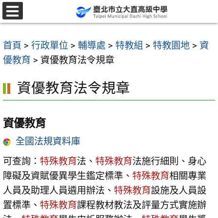
跳
至
選
單
主
首頁
>
行政單位
>
輔導處
>
特教組
>
特教園地
>
資
要
優教育
>
資優教育法令規章
內
容
資優教育法令規章
區
資優教育
全國法規資料庫
可查詢：
特殊教育
法、
特殊教育
法施行細則、身心
障礙及資賦優異學生鑑定標準、
特殊教育
相關專業
人員及助理人員遴用辦法、
特殊教育
設施及人員設
置標準、
特殊教育
課程教材教法及評量方式實施辦