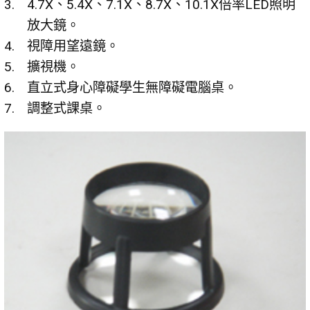
4.7X、5.4X、7.1X、8.7X、10.1X倍率LED照明
放大鏡。
視障用望遠鏡。
擴視機。
直立式身心障礙學生無障礙電腦桌。
調整式課桌。