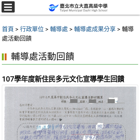
跳
至
選
單
主
首頁
>
行政單位
>
輔導處
>
輔導處成果分享
>
輔導
要
處活動回饋
內
容
輔導處活動回饋
區
107學年度新住民多元文化宣導學生回饋