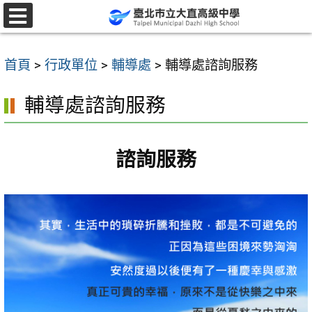
跳
至
選
單
主
首頁
>
行政單位
>
輔導處
>
輔導處諮詢服務
要
內
輔導處諮詢服務
容
區
諮詢服務