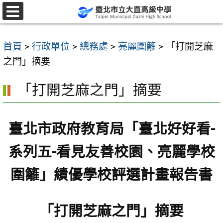
跳
至
選
單
主
首頁
>
行政單位
>
總務處
>
亮麗圍籬
>
「打開芝麻
要
之門」摘要
內
容
「打開芝麻之門」摘要
區
臺北市政府教育局「臺北好好看-
系列五-看見友善校園、亮麗學校
圍籬」績優學校評選計畫報告書
「打開芝麻之門」摘要