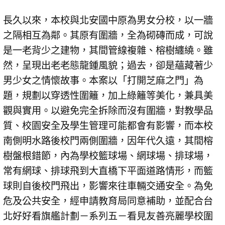
長久以來，本校與北安國中原為男女分校，以一牆
之隔相互為鄰。其原有圍牆，全為砌磚而成，可說
是一老背少之建物，其間管線複雜、榕樹纏繞。雖
然，呈現出老老態龍鍾風貌；過去，卻是蘊藏著少
男少女之情懷故事。本案以「打開芝麻之門」為
題，規劃以穿透性圍籬，加上綠籬等美化，兼具美
觀與實用。以避免完全拆除而沒有圍牆，對教學品
質、校園安全及學生管理可能都會有影響，而本校
南側明水路後校門兩側圍牆，因年代久遠，其間榕
樹盤根錯節，內為學校籃球場、網球場、排球場，
常有網球、排球飛到大直橋下平面道路情形，而籃
球則自後校門飛出，影響來往車輛交通安全。為免
危及公共安全，經申請教育局同意補助，並配合台
北好好看旗艦計劃－系列五－看見友善亮麗學校圍