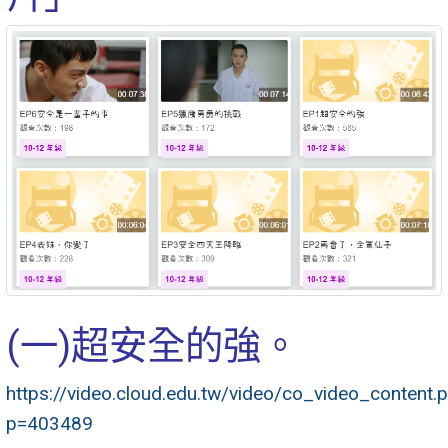
(一)超安全的強。
https://video.cloud.edu.tw/video/co_video_content.
p=403489