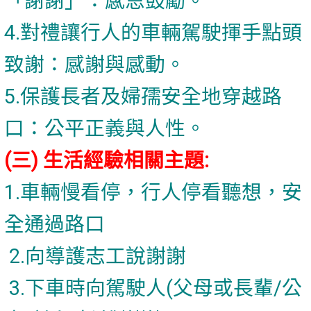
「謝謝」：感恩鼓勵。
4.對禮讓行人的車輛駕駛揮手點頭
致謝：感謝與感動。
5.保護長者及婦孺安全地穿越路
口：公平正義與人性。
(三) 生活經驗相關主題:
1.車輛慢看停，行人停看聽想，安
全通過路口
2.向導護志工說謝謝
3.下車時向駕駛人(父母或長輩/公