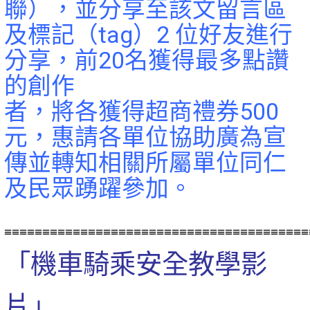
聯），並分享至該文留言區
及標記（tag）2 位好友進行
分享，前20名獲得最多點讚
的創作
者，將各獲得超商禮券500
元，惠請各單位協助廣為宣
傳並轉知相關所屬單位同仁
及民眾踴躍參加。
≡≡≡≡≡≡≡≡≡≡≡≡≡≡≡≡≡≡≡≡≡≡≡≡≡≡≡≡≡≡≡≡≡≡≡≡≡≡≡≡
「機車騎乘安全教學影
片」