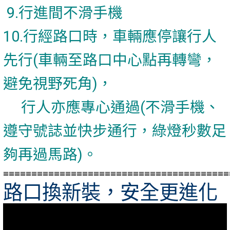
9.行進間不滑手機
10.行經路口時，車輛應停讓行人
先行(車輛至路口中心點再轉彎，
避免視野死角)，
行人亦應專心通過(不滑手機、
遵守號誌並快步通行，綠燈秒數足
夠再過馬路)。
≡≡≡≡≡≡≡≡≡≡≡≡≡≡≡≡≡≡≡≡≡≡≡≡≡≡≡≡≡≡≡≡≡≡≡≡≡≡≡≡
路口換新裝，安全更進化