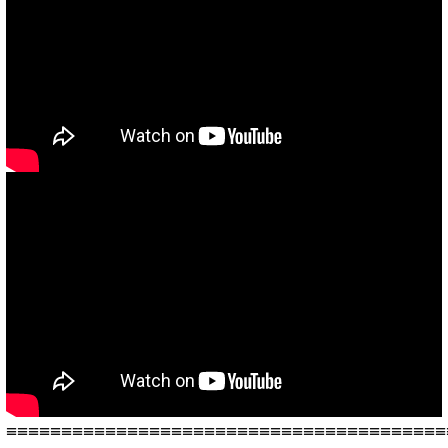
≡≡≡≡≡≡≡≡≡≡≡≡≡≡≡≡≡≡≡≡≡≡≡≡≡≡≡≡≡≡≡≡≡≡≡≡≡≡≡≡