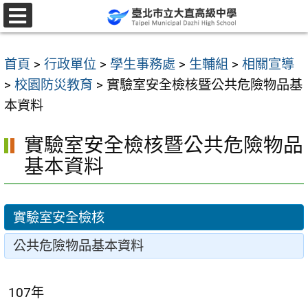
跳
至
選
單
主
首頁
>
行政單位
>
學生事務處
>
生輔組
>
相關宣導
要
>
校園防災教育
>
實驗室安全檢核暨公共危險物品基
內
本資料
容
區
實驗室安全檢核暨公共危險物品
基本資料
實驗室安全檢核
公共危險物品基本資料
107年