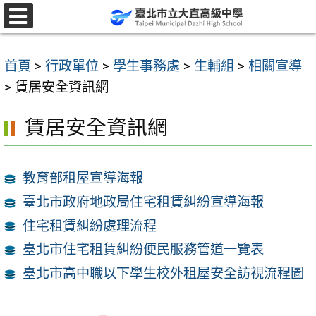
跳
至
選
單
主
首頁
>
行政單位
>
學生事務處
>
生輔組
>
相關宣導
要
>
賃居安全資訊網
內
容
賃居安全資訊網
區
教育部租屋宣導海報
臺北市政府地政局住宅租賃糾紛宣導海報
住宅租賃糾紛處理流程
臺北市住宅租賃糾紛便民服務管道一覽表
臺北市高中職以下學生校外租屋安全訪視流程圖