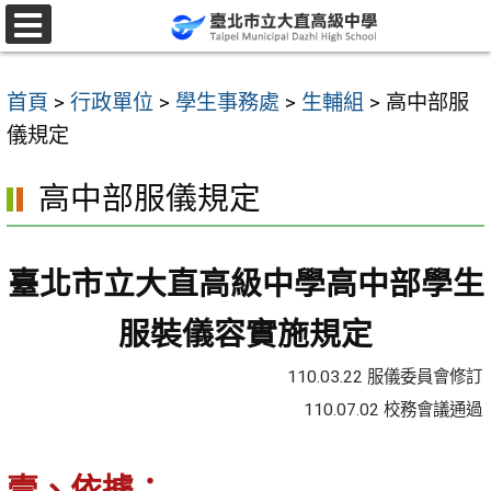
跳
至
選
單
主
首頁
>
行政單位
>
學生事務處
>
生輔組
>
高中部服
要
儀規定
內
容
高中部服儀規定
區
臺北市立大直高級中學高中部學生
服裝儀容實施規定
110.03.22 服儀委員會修訂
110.07.02 校務會議通過
壹、依據：