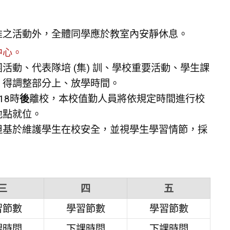
請核准之活動外，全體同學應於教室內安靜休息。
中心。
動、代表隊培 (集) 訓、學校重要活動、學生課
，得調整部分上、放學時間。
18時
後
離校，本校值勤人員將依規定時間進行校
地點就位。
但基於維護學生在校安全，並視學生學習情節，採
。
三
四
五
習節數
學習節數
學習節數
課時間
下課時間
下課時間