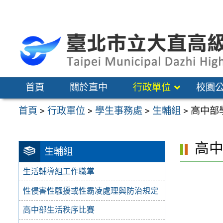
跳
至
主
要
內
容
首頁
關於直中
行政單位
校園
區
首頁
>
行政單位
>
學生事務處
>
生輔組
>
高中部
高
生輔組
生活輔導組工作職掌
性侵害性騷擾或性霸凌處理與防治規定
高中部生活秩序比賽