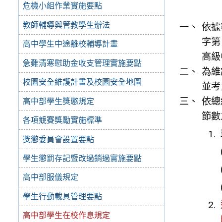
危機小組作業實施要點
教師輔導與管教學生辦法
依據
字第
高中學生中途離校輔導計畫
高級
急難清寒慰助金收支管理實施要點
為維
校園安全維護計畫及校園安全地圖
並考
依總
高中部學生獎懲規定
節數
各項競賽獎勵實施標準
獎懲委員會設置要點
學生懲罰存記暨改過銷過實施要點
高中部服儀規定
學生行動載具管理要點
高中部學生在校作息規定