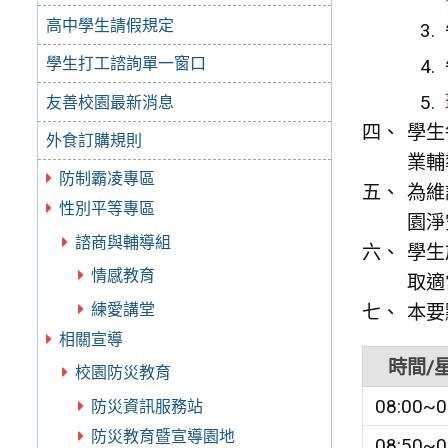
高中學生請假規定
學生打工諮詢單一窗口
友善校園最新消息
學生
外食訂購規則
業輔
防制霸凌專區
為維
性別平等專區
園淨
諮商與輔導組
學生
情感教育
取適
練愛講堂
本要
相關宣導
時間/
校園防災教育
08:00~0
防災資訊服務站
防災教育暨宣導園地
08:50~0