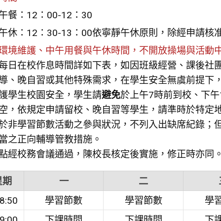
午餐：12：00-12：30
午休：12：30-13：00依寧靜午休原則，除經申
環境維護、中午用餐與午休時間，不開放操場與活動
每日在校作息時間詳如下表，如因班級經營、課後社團活
導、晚自習或其他特殊需求，在學生安全無虞前提下
護學生校園安全，學生請
避免
於上午7時前到校、下午
空，依規定申請留校、晚自習等學生，請準時於特定
於非學習節數活動之參與狀況，不列入出缺席紀錄；
當之正向輔導管教措施。
點經校務會議通過，陳校長核定後實施，修正時亦同
星期
一
二
8:50
學習節數
學習節數
學
9:00
下課時間
下課時間
下