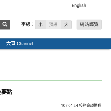
English
送出
字級：
網站導覽
小
預設
大
搜
尋：
大直 Channel
施要點
107.01.24 校務會議通過