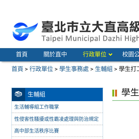
跳
至
主
要
內
容
首頁
關於直中
行政單位
校園
區
首頁
>
行政單位
>
學生事務處
>
生輔組
>
學生打
學
生輔組
生活輔導組工作職掌
性侵害性騷擾或性霸凌處理與防治規定
高中部生活秩序比賽