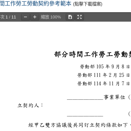
間工作勞工勞動契約參考範本
(點擊下載檔案)
頁次
1
/
11
縮放
100%