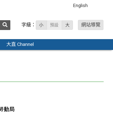
English
送出
字級：
網站導覽
小
預設
大
搜
尋：
大直 Channel