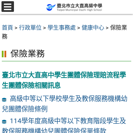
跳
至
選
單
主
首頁
>
行政單位
>
學生事務處
>
健康中心
>
保險業
要
務
內
容
保險業務
區
臺北市立大直高中學生團體保險理賠流程學
生團體保險相關訊息
高級中等以下學校學生及教保服務機構幼
兒團體保險條例
114學年度高級中等以下教育階段學生及
教保服務機構幼兒團體保險保單條款