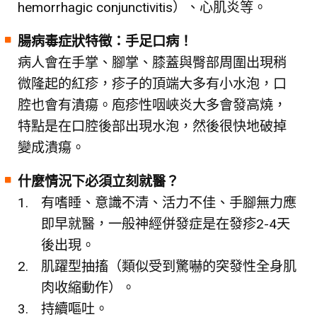
hemorrhagic conjunctivitis）、心肌炎等。
腸病毒症狀特徵：手足口病！
病人會在手掌、腳掌、膝蓋與臀部周圍出現稍
微隆起的紅疹，疹子的頂端大多有小水泡，口
腔也會有潰瘍。庖疹性咽峽炎大多會發高燒，
特點是在口腔後部出現水泡，然後很快地破掉
變成潰瘍。
什麼情況下必須立刻就醫？
有嗜睡、意識不清、活力不佳、手腳無力應
即早就醫，一般神經併發症是在發疹2-4天
後出現。
肌躍型抽搐（類似受到驚嚇的突發性全身肌
肉收縮動作）。
持續嘔吐。