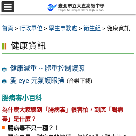
跳
至
選
單
主
首頁
>
行政單位
>
學生事務處
>
衛生組
>
健康資訊
要
內
健康資訊
容
區
健康減重 -- 體重控制護照
愛 eye 元氣護眼操
(音樂下載)
腸病毒小百科
為什麼大家聽到「腸病毒」很害怕，到底「腸病
毒」是什麼？
腸病毒不只一種？！