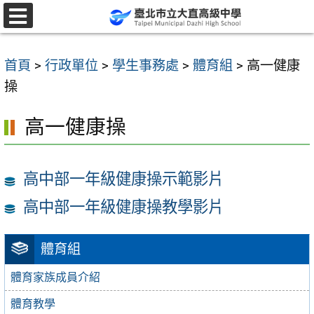
跳
至
選
單
主
首頁
>
行政單位
>
學生事務處
>
體育組
>
高一健康
要
操
內
容
高一健康操
區
高中部一年級健康操示範影片
高中部一年級健康操教學影片
體育組
體育家族成員介紹
體育教學