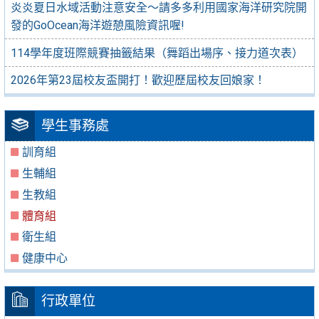
炎炎夏日水域活動注意安全～請多多利用國家海洋研究院開
發的GoOcean海洋遊憩風險資訊喔!
114學年度班際競賽抽籤結果（舞蹈出場序、接力道次表）
2026年第23屆校友盃開打！歡迎歷屆校友回娘家！
學生事務處
訓育組
生輔組
生教組
體育組
衛生組
健康中心
行政單位