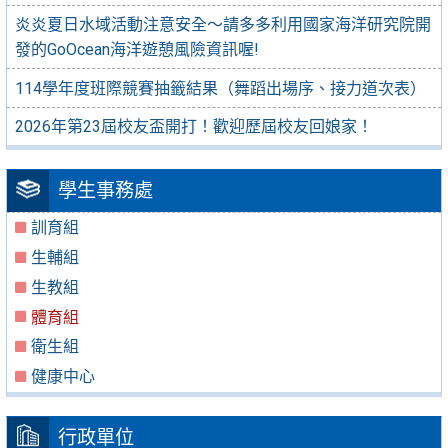
炎炎夏日水域活動注意安全～請多多利用國家海洋研究院開
發的GoOcean海洋遊憩風險資訊喔!
114學年度班際競賽抽籤結果（舞蹈出場序、接力道次表）
2026年第23屆校友盃開打！歡迎歷屆校友回娘家！
學生事務處
訓育組
生輔組
生教組
體育組
衛生組
健康中心
行政單位