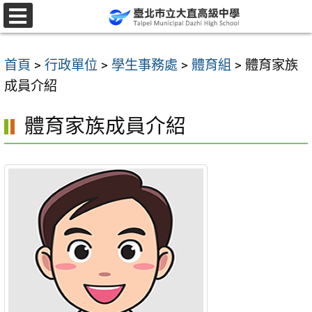
跳
至
選
單
主
首頁
>
行政單位
>
學生事務處
>
體育組
>
體育家族
要
成員介紹
內
容
體育家族成員介紹
區