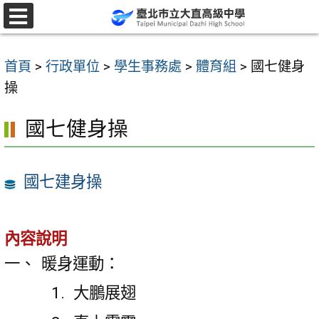
跳
至
選
單
主
首頁
>
行政單位
>
學生事務處
>
體育組
>
國七健身
要
操
內
容
國七健身操
區
國七建身操
內容說明
暖身運動：
大鵬展翅