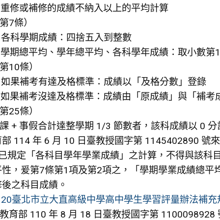
. 重修或補修的成績不納入以上的平均計算
第7條）
. 各科學期成績：四捨五入到整數
. 學期總平均、學年總平均、各科學年成績：取小數第
第10條）
. 如果補考有達及格標準：成績以「及格分數」登錄
. 如果補考沒達及格標準：成績由「原成績」與「補考
第25條）
課 + 事假合計達整學期 1/3 節數者，該科成績以 0 
部 114 年 6 月 10 日臺教授國字第 1145402
既已規定「各科目學年學業成績」之計算，不得與該科
平性，爰第7條第1項及第2項之，「學期學業成績總平
修後之科目成績。
0120臺北市立大直高級中學高中學生學習評量辦法補充
教育部 110 年 8 月 18 日臺教授國字第 11000989