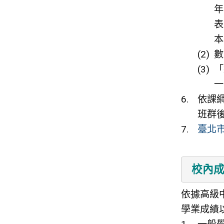
年
表
本
數
「
一
依課
班群
臺北市
校內
依據高級
學業成績