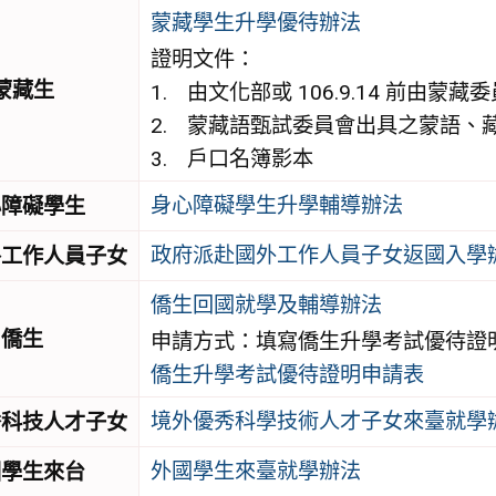
蒙藏學生升學優待辦法
證明文件：
蒙藏生
由文化部或 106.9.14 前由蒙
蒙藏語甄試委員會出具之蒙語、
戶口名簿影本
身心障礙學生升學輔導辦法
心障礙學生
政府派赴國外工作人員子女返國入學
外工作人員子女
僑生回國就學及輔導辦法
僑生
申請方式：填寫僑生升學考試優待證
僑生升學考試優待證明申請表
境外優秀科學技術人才子女來臺就學
秀科技人才子女
外國學生來臺就學辦法
國學生來台