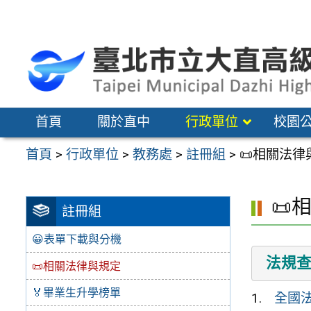
跳
至
主
要
內
容
首頁
關於直中
行政單位
校園
區
首頁
>
行政單位
>
教務處
>
註冊組
>
📜相關法律
📜
註冊組
😀表單下載與分機
法規
📜相關法律與規定
🏅畢業生升學榜單
全國