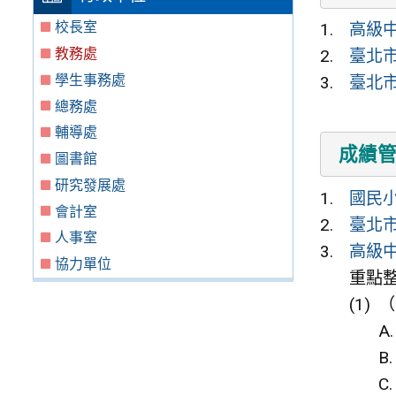
校長室
高級
教務處
臺北
學生事務處
臺北
總務處
輔導處
成績
圖書館
研究發展處
國民
會計室
臺北
人事室
高級
協力單位
重點
（
A
B
C