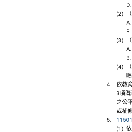
D
（
A
B
（
A
B
（
曠
依教育
3項
之公
或補
115
依