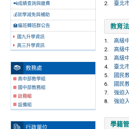
臺北
📲成績查詢與繳費
💰就學減免與補助
教育
🏫編班轉班群公告
國九升學資訊
高級
高三升學資訊
高級
高級
臺北
教務處
國民
高中部教學組
國民
國中部教務組
強迫
註冊組
強迫
設備組
學籍
行政單位