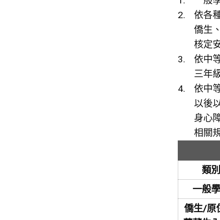
一般
依各
僑生
核定
依中
三年
依中
以後
身心
相關
類
一般
僑生/原