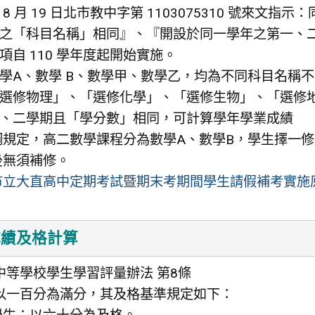
 8 月 19 日北市教中字第 1103075310 號
之「科目名稱」相同』、『開設於同一學年之第一、
項自 110 學年度起開始實施。
學A、數學 B、數學甲、數學乙，均為不同科目名稱
選修物理」、「選修化學」、「選修生物」、「選修
、二學期且「學分數」相同，可計算學年學業成績
綱規定，高二數學課程分為數學A、數學B，學生擇一
後無須補修。
立大直高中定期考試暨期末考期間學生請假補考實施原則
成績及格計算
中等學校學生學習評量辦法 第8條
以一百分為滿分，其及格基準規定如下：