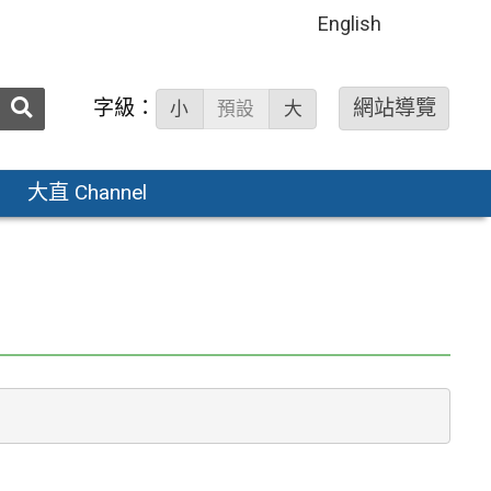
English
送出
字級：
網站導覽
小
預設
大
搜
尋：
大直 Channel