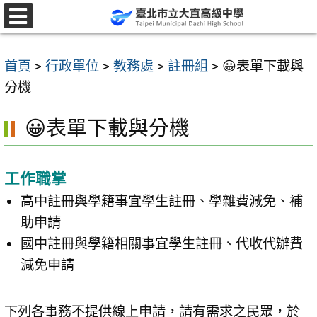
跳
至
選
單
主
首頁
>
行政單位
>
教務處
>
註冊組
>
😀表單下載與
要
分機
內
容
😀表單下載與分機
區
工作職掌
高中註冊與學籍事宜學生註冊、學雜費減免、補
助申請
國中註冊與學籍相關事宜學生註冊、代收代辦費
減免申請
下列各事務不提供線上申請，請有需求之民眾，於