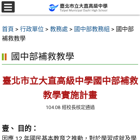
跳
至
選
單
主
首頁
>
行政單位
>
教務處
>
國中部教務組
>
國中部
要
補救教學
內
容
國中部補救教學
區
臺北市立大直高級中學國中部補救
教學實施計畫
104.08 經校長核定通過
壹、 目的：
因應 12 年國民基本教育之推動，對於學習成就及學