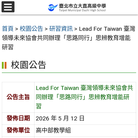
跳
至
選
單
主
首頁
>
校園公告
>
研習資訊
>
Lead For Taiwan 臺灣
要
領導未來協會共同辦理「思路同行」思辨教育增能
內
研習
容
區
校園公告
Lead For Taiwan 臺灣領導未來協會共
公告主旨
同辦理「思路同行」思辨教育增能研
習
發佈日期
2026 年 5 月 12 日
發佈單位
高中部教學組