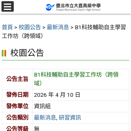
跳
至
選
單
主
首頁
>
校園公告
>
最新消息
>
B1科技輔助自主學習
要
工作坊（跨領域）
內
容
校園公告
區
B1科技輔助自主學習工作坊（跨領
公告主旨
域）
發佈日期
2026 年 4 月 10 日
發佈單位
資訊組
公告類別
最新消息
,
研習資訊
公告等級
無