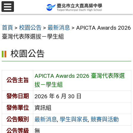
跳
至
選
單
主
首頁
>
校園公告
>
最新消息
>
APICTA Awards 2026
要
臺灣代表隊選拔－學生組
內
容
校園公告
區
APICTA Awards 2026 臺灣代表隊選
公告主旨
拔－學生組
發佈日期
2026 年 6 月 30 日
發佈單位
資訊組
公告類別
最新消息
,
學生與家長
,
競賽與活動
公告等級
無