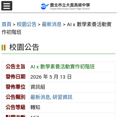
跳
至
選
單
主
首頁
>
校園公告
>
最新消息
>
AI x 數學素養活動實
要
作初階班
內
容
校園公告
區
公告主旨
AI x 數學素養活動實作初階班
發佈日期
2026 年 5 月 13 日
發佈單位
資訊組
公告類別
最新消息
,
研習資訊
公告等級
轉知