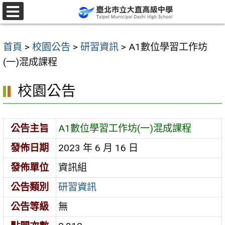
跳
至
選
單
主
首頁
>
校園公告
>
研習資訊
>
A1數位學習工作坊
要
(一)混成課程
內
容
校園公告
區
公告主旨
A1數位學習工作坊(一)混成課程
發佈日期
2023 年 6 月 16 日
發佈單位
資訊組
公告類別
研習資訊
公告等級
無