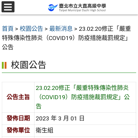
跳
至
選
單
主
首頁
>
校園公告
>
最新消息
>
23.02.20修正「嚴重
要
特殊傳染性肺炎（COVID19）防疫措施裁罰規定」
內
公告
容
區
校園公告
23.02.20修正「嚴重特殊傳染性肺炎
公告主旨
（COVID19）防疫措施裁罰規定」公
告
發佈日期
2023 年 3 月 01 日
發佈單位
衛生組