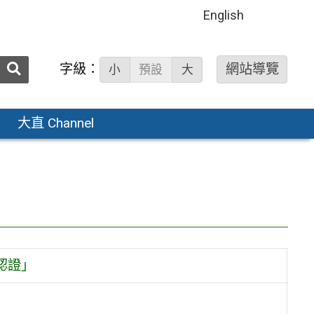
English
送出
字級：
網站導覽
小
預設
大
搜
尋：
大直 Channel
認證」