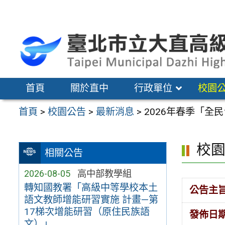
跳
至
主
要
內
容
首頁
關於直中
行政單位
校園
區
首頁
>
校園公告
>
最新消息
>
2026年春季「全
校
相關公告
2026-08-05
高中部教學組
轉知國教署「高級中等學校本土
公告主
語文教師增能研習實施 計畫—第
17梯次增能研習（原住民族語
發佈日
文）」