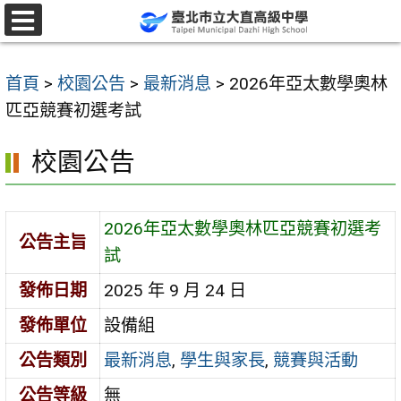
跳
至
選
單
主
首頁
>
校園公告
>
最新消息
>
2026年亞太數學奧林
要
匹亞競賽初選考試
內
容
校園公告
區
2026年亞太數學奧林匹亞競賽初選考
公告主旨
試
發佈日期
2025 年 9 月 24 日
發佈單位
設備組
公告類別
最新消息
,
學生與家長
,
競賽與活動
公告等級
無