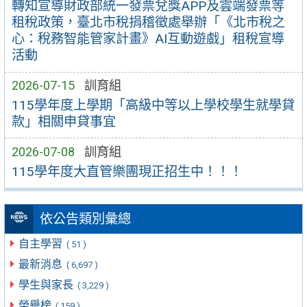
轉知宣導財政部統一發票兌獎APP及雲端發票等
租稅政策，臺北市稅捐稽徵處舉辦「《北市稅之
心：稅務智能管家計畫》AI互動遊戲」租稅宣導
活動
2026-07-15
訓育組
115學年度上學期「高級中等以上學校學生就學貸
款」相關申貸事宜
2026-07-08
訓育組
115學年度大直管樂團現正招生中！！！
依公告類別彙總
自主學習
( 51 )
最新消息
( 6,697 )
學生與家長
( 3,229 )
榮譽榜
( 159 )