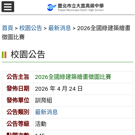
跳
至
選
單
主
首頁
>
校園公告
>
最新消息
>
2026全國綠建築繪畫
要
徵圖比賽
內
容
校園公告
區
公告主旨
2026全國綠建築繪畫徵圖比賽
發佈日期
2026 年 4 月 24 日
發佈單位
訓育組
公告類別
最新消息
公告等級
活動