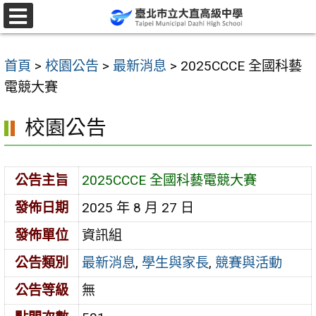
跳
至
選
單
主
首頁
>
校園公告
>
最新消息
>
2025CCCE 全國科藝
要
電競大賽
內
容
校園公告
區
公告主旨
2025CCCE 全國科藝電競大賽
發佈日期
2025 年 8 月 27 日
發佈單位
資訊組
公告類別
最新消息
,
學生與家長
,
競賽與活動
公告等級
無