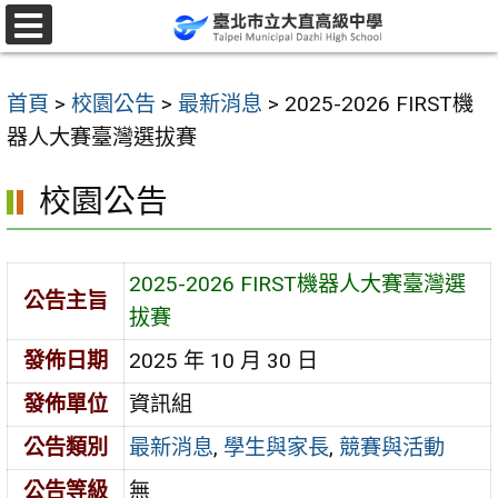
跳
至
選
單
主
首頁
>
校園公告
>
最新消息
>
2025-2026 FIRST機
要
器人大賽臺灣選拔賽
內
容
校園公告
區
2025-2026 FIRST機器人大賽臺灣選
公告主旨
拔賽
發佈日期
2025 年 10 月 30 日
發佈單位
資訊組
公告類別
最新消息
,
學生與家長
,
競賽與活動
公告等級
無