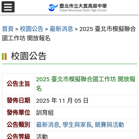
跳
至
選
單
主
首頁
>
校園公告
>
最新消息
>
2025 臺北市模擬聯合
要
國工作坊 開放報名
內
容
校園公告
區
2025 臺北市模擬聯合國工作坊 開放報
公告主旨
名
發佈日期
2025 年 11 月 05 日
發佈單位
訓育組
公告類別
最新消息
,
學生與家長
,
競賽與活動
公告等級
活動