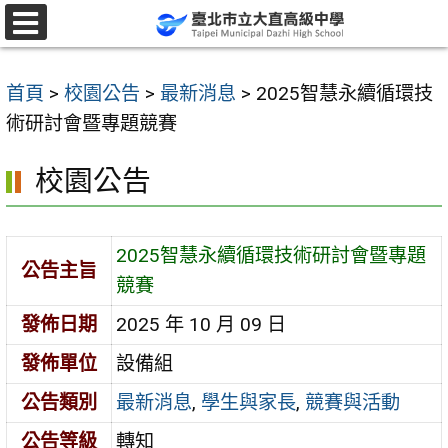
跳
至
選
單
主
首頁
>
校園公告
>
最新消息
>
2025智慧永續循環技
要
術研討會暨專題競賽
內
容
校園公告
區
2025智慧永續循環技術研討會暨專題
公告主旨
競賽
發佈日期
2025 年 10 月 09 日
發佈單位
設備組
公告類別
最新消息
,
學生與家長
,
競賽與活動
公告等級
轉知