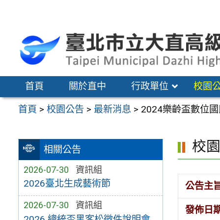
跳
至
主
要
內
容
首頁
關於直中
行政單位
校園
區
首頁
>
校園公告
>
最新消息
>
2024樂齡盃數位
校
相關公告
2026-07-30
資訊組
2026臺北生成藝術節
公告主
2026-07-30
資訊組
發佈日
2026 總統盃黑客松徵件說明會