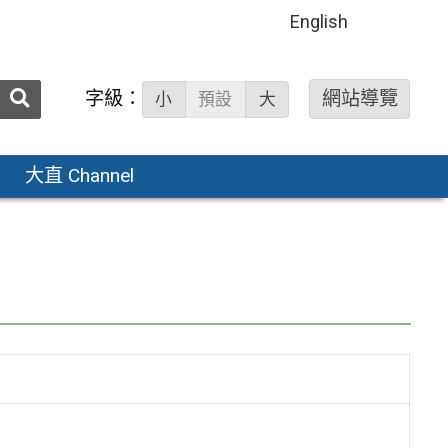
English
送出
字級：
網站導覽
小
預設
大
搜
尋：
大直 Channel