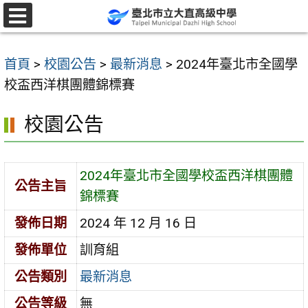
跳
至
選
單
主
首頁
>
校園公告
>
最新消息
>
2024年臺北市全國學
要
校盃西洋棋團體錦標賽
內
容
校園公告
區
2024年臺北市全國學校盃西洋棋團體
公告主旨
錦標賽
發佈日期
2024 年 12 月 16 日
發佈單位
訓育組
公告類別
最新消息
公告等級
無