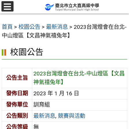
跳
至
選
單
主
首頁
>
校園公告
>
最新消息
>
2023台灣燈會在台北-
要
中山燈區【文昌神氣禧兔年】
內
容
校園公告
區
2023台灣燈會在台北-中山燈區【文昌
公告主旨
神氣禧兔年】
發佈日期
2023 年 1 月 16 日
發佈單位
訓育組
公告類別
最新消息
,
競賽與活動
公告等級
無