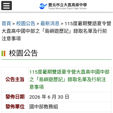
跳
至
選
單
主
首頁
>
校園公告
>
最新消息
>
115度暑期雙語夏令營
要
大直高中國中部之「島嶼遊歷記」錄取名單及行前
內
注意事項
容
區
校園公告
115度暑期雙語夏令營大直高中國中部
公告主旨
之「島嶼遊歷記」錄取名單及行前注
意事項
發佈日期
2026 年 6 月 30 日
發佈單位
國中部教務組