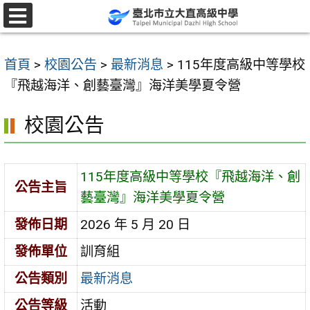
跳
至
選
單
主
首頁
>
校園公告
>
最新消息
>
115年度高級中等學校
要
『飛越海洋、創藝臺灣』海洋美學夏令營
內
容
校園公告
區
115年度高級中等學校『飛越海洋、創
公告主旨
藝臺灣』海洋美學夏令營
發佈日期
2026 年 5 月 20 日
發佈單位
訓育組
公告類別
最新消息
公告等級
活動