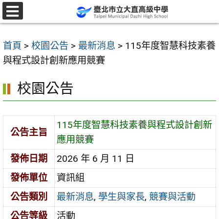
跳
至
選
單
主
首頁
>
校園公告
>
最新消息
>
115年度智慧科技素養
要
與程式設計創新應用競賽
內
容
校園公告
區
115年度智慧科技素養與程式設計創新
公告主旨
應用競賽
發佈日期
2026 年 6 月 11 日
發佈單位
資訊組
公告類別
最新消息
,
學生與家長
,
競賽與活動
公告等級
活動