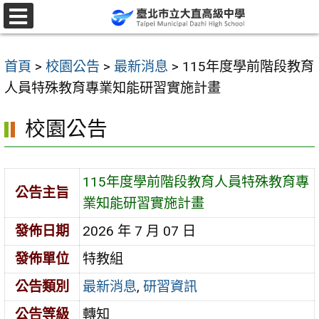
跳
至
選
單
主
首頁
>
校園公告
>
最新消息
>
115年度學前階段教育
要
人員特殊教育專業知能研習實施計畫
內
容
校園公告
區
115年度學前階段教育人員特殊教育專
公告主旨
業知能研習實施計畫
發佈日期
2026 年 7 月 07 日
發佈單位
特教組
公告類別
最新消息
,
研習資訊
公告等級
轉知