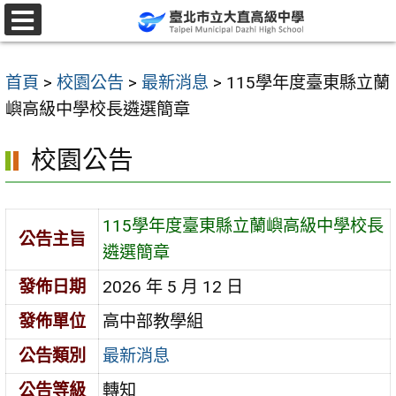
跳
至
選
單
主
首頁
>
校園公告
>
最新消息
>
115學年度臺東縣立蘭
要
嶼高級中學校長遴選簡章
內
容
校園公告
區
115學年度臺東縣立蘭嶼高級中學校長
公告主旨
遴選簡章
發佈日期
2026 年 5 月 12 日
發佈單位
高中部教學組
公告類別
最新消息
公告等級
轉知