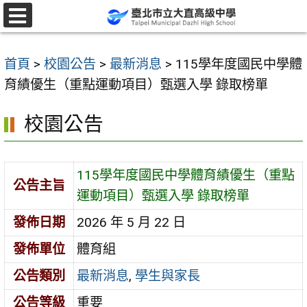
跳
至
選
單
主
首頁
>
校園公告
>
最新消息
>
115學年度國民中學體
要
育績優生（重點運動項目）甄選入學 錄取榜單
內
容
校園公告
區
115學年度國民中學體育績優生（重點
公告主旨
運動項目）甄選入學 錄取榜單
發佈日期
2026 年 5 月 22 日
發佈單位
體育組
公告類別
最新消息
,
學生與家長
公告等級
重要