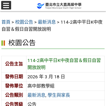
跳
至
選
單
主
首頁
>
校園公告
>
最新消息
>
114-2高中平日K中夜
要
自習＆假日自習開放說明
內
容
校園公告
區
114-2高中平日K中夜自習＆假日自習
公告主旨
開放說明
發佈日期
2026 年 3 月 18 日
發佈單位
高中部教學組
公告類別
最新消息
,
學生與家長
公告等級
公告