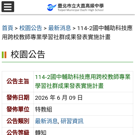
跳
至
選
單
主
首頁
>
校園公告
>
最新消息
>
114-2國中輔助科技應
要
用跨校教師專業學習社群成果發表實施計畫
內
容
校園公告
區
114-2國中輔助科技應用跨校教師專業
公告主旨
學習社群成果發表實施計畫
發佈日期
2026 年 6 月 09 日
發佈單位
特教組
公告類別
最新消息
,
研習資訊
公告等級
轉知